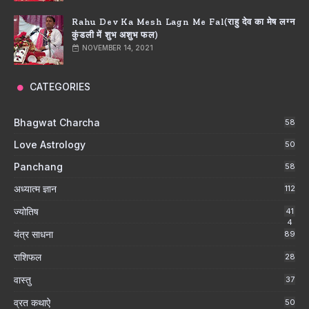
Rahu Dev Ka Mesh Lagn Me Fal(राहु देव का मेष लग्न
कुंडली में शुभ अशुभ फल)
NOVEMBER 14, 2021
CATEGORIES
Bhagwat Charcha
58
Love Astrology
50
Panchang
58
अध्यात्म ज्ञान
112
ज्योतिष
41
4
यंत्र साधना
89
राशिफल
28
वास्तु
37
व्रत कथाऐ
50